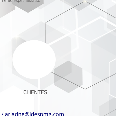
imento especializado.
CLIENTES
6
/
ariadne@idespmg.com