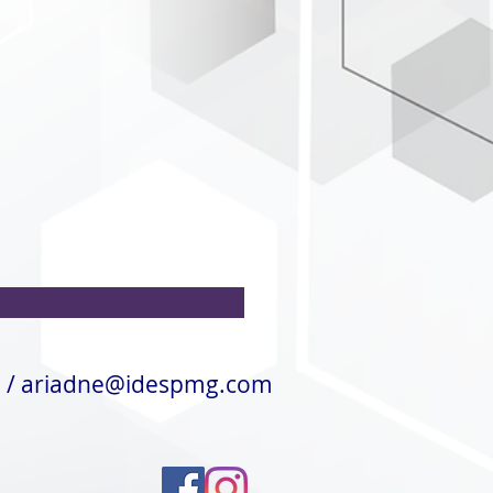
6
/
ariadne@idespmg.com