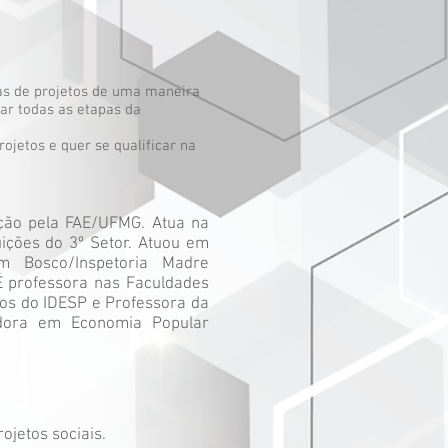
has de projetos de uma maneira
ar todas as etapas da
ojetos e quer se qualificar na
ação pela FAE/UFMG. Atua na
ições do 3º Setor. Atuou em
m Bosco/Inspetoria Madre
 professora nas Faculdades
tos do IDESP e Professora da
cadora em Economia Popular
ojetos sociais.