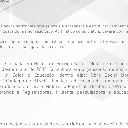
ojeto
o
rá novos horizontes profissionais e aprenderá á estruturar campan
busca do melhor resultado. Ao final do curso o aluno deverá domin
.
social de uma empresa ou instituição, ou apenas tem interesse em pr
. Inscreva-se já e garanta sua vaga.
ho. Graduada em História e Serviço Social. Mestra em educ
 desde o ano de 2005. Consultora em organização de institu
 do 3º Setor e Educação, dentre elas: Obra Social Do
FG-Contagem e FUNEC - Fundação de Ensino de Contagem. É
raduação em Direito Notarial e Registral , Diretora de Proje
otários e Registradores. Militante, pesquisadora e edu
ou desejam atuar ou ainda se aperfeiçoar na elaboração de pr