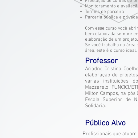
Prestação de contas de pr
Monitoramento e avaliaçã
Termos de parceira
Parceria pública e privada
Com esse curso você abri
bem elaborada sempre em 
elaboração de um projeto
Se você trabalha na área 
área, este é o curso ideal
Professor
Ariadne Cristina Coel
elaboração de projetos
várias instituições
Mazzarelo. FUNCICI/ET
Milton Campos, na pós G
Escola Superior de N
Solidária.
Público Alvo
Profissionais que atuam 